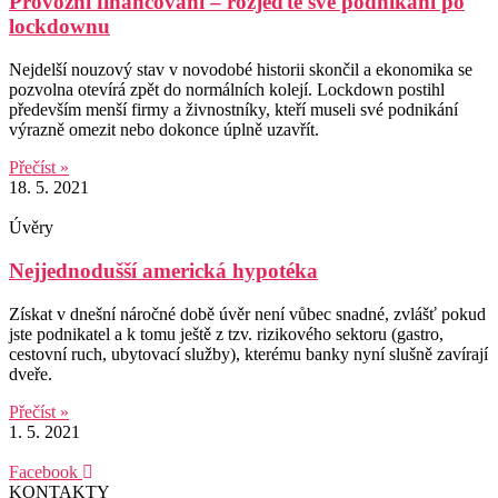
Provozní financování – rozjeďte své podnikání po
lockdownu
Nejdelší nouzový stav v novodobé historii skončil a ekonomika se
pozvolna otevírá zpět do normálních kolejí. Lockdown postihl
především menší firmy a živnostníky, kteří museli své podnikání
výrazně omezit nebo dokonce úplně uzavřít.
Přečíst »
18. 5. 2021
Úvěry
Nejjednodušší americká hypotéka
Získat v dnešní náročné době úvěr není vůbec snadné, zvlášť pokud
jste podnikatel a k tomu ještě z tzv. rizikového sektoru (gastro,
cestovní ruch, ubytovací služby), kterému banky nyní slušně zavírají
dveře.
Přečíst »
1. 5. 2021
Facebook
KONTAKTY