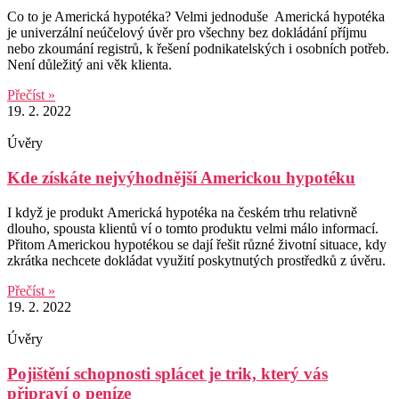
Co to je Americká hypotéka? Velmi jednoduše Americká hypotéka
je univerzální neúčelový úvěr pro všechny bez dokládání příjmu
nebo zkoumání registrů, k řešení podnikatelských i osobních potřeb.
Není důležitý ani věk klienta.
Přečíst »
19. 2. 2022
Úvěry
Kde získáte nejvýhodnější Americkou hypotéku
I když je produkt Americká hypotéka na českém trhu relativně
dlouho, spousta klientů ví o tomto produktu velmi málo informací.
Přitom Americkou hypotékou se dají řešit různé životní situace, kdy
zkrátka nechcete dokládat využití poskytnutých prostředků z úvěru.
Přečíst »
19. 2. 2022
Úvěry
Pojištění schopnosti splácet je trik, který vás
připraví o peníze