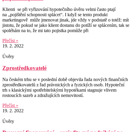
Klienti se při vyřizování hypotečního úvěru velmi často ptají
na „pojištění schopnosti splácet“. I když se tento produkt
marketingově může jmenovat jinak, jde vždy v podstatě o totéž: mít
jistotu, že pokud se jako klient dostanu do potíží se splácením, tak se
spoléhám na to, že mi tato pojistka pomůže při
Přečíst »
19. 2. 2022
Úvěry
Zprostředkovatelé
Na českém trhu se v poslední době objevila řada nových finančních
zprostředkovatelů z řad právnických a fyzických osob. Hypoteční
trh s klasickými spotřebitelskými hypotékami stagnuje vlivem
rostoucích sazeb a zdražujících nemovitostí.
Přečíst »
19. 2. 2022
Úvěry