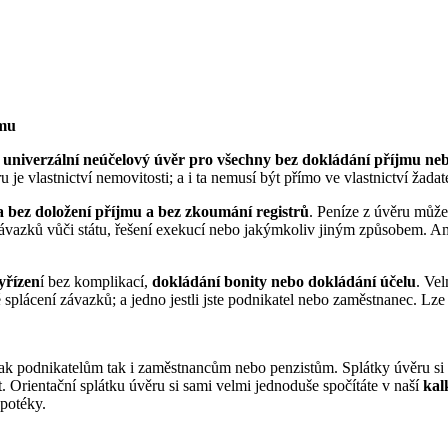
jmu
e
univerzální neúčelový úvěr pro všechny bez dokládání příjmu ne
je vlastnictví nemovitosti; a i ta nemusí být přímo ve vlastnictví žadat
 bez doložení příjmu a bez zkoumání registrů
. Peníze z úvěru může
ávazků vůči státu, řešení exekucí nebo jakýmkoliv jiným způsobem. Am
yřízen
í bez komplikací,
dokládání bonity nebo dokládání účelu
. Vel
 splácení závazků; a jedno jestli jste podnikatel nebo zaměstnanec. Lz
podnikatelům tak i zaměstnancům nebo penzistům. Splátky úvěru si nas
let. Orientační splátku úvěru si sami velmi jednoduše spočítáte v naší
kal
ypotéky.