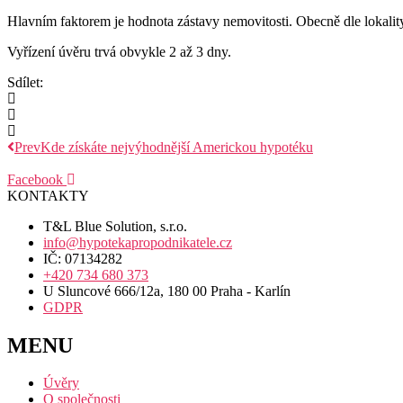
Hlavním faktorem je hodnota zástavy nemovitosti. Obecně dle lokalit
Vyřízení úvěru trvá obvykle 2 až 3 dny.
Sdílet:
Prev
Kde získáte nejvýhodnější Americkou hypotéku
Facebook
KONTAKTY
T&L Blue Solution, s.r.o.
info@hypotekapropodnikatele.cz
IČ: 07134282
+420 734 680 373
U Sluncové 666/12a, 180 00 Praha - Karlín
GDPR
MENU
Úvěry
O společnosti