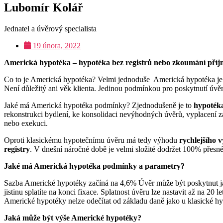
Lubomír Kolář
Jednatel a úvěrový specialista
19 února, 2022
Americká hypotéka – hypotéka bez registrů nebo zkoumání pří
Co to je Americká hypotéka? Velmi jednoduše Americká hypotéka j
Není důležitý ani věk klienta. Jedinou podmínkou pro poskytnutí úvěru 
Jaké má Americká hypotéka podmínky? Zjednodušeně je to
hypotéka
rekonstrukci bydlení, ke konsolidaci nevýhodných úvěrů, vyplacení z
nebo exekuci.
Oproti klasickému hypotečnímu úvěru má tedy výhodu
rychlejšího v
registry
. V dnešní náročné době je velmi složité dodržet 100% přesné
Jaké má Americká hypotéka podmínky a parametry?
Sazba Americké hypotéky začíná na 4,6% Úvěr může být poskytnut jak 
jistinu splatíte na konci fixace. Splatnost úvěru lze nastavit až na 20 
Americké hypotéky nelze odečítat od základu daně jako u klasické h
Jaká může být výše Americké hypotéky?