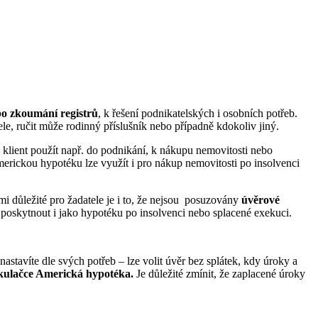
bo zkoumání registrů
, k řešení podnikatelských i osobních potřeb.
ele, ručit může rodinný příslušník nebo případně kdokoliv jiný.
 klient použít např. do podnikání, k nákupu nemovitosti nebo
erickou hypotéku lze využít i pro nákup nemovitosti po insolvenci
mi důležité pro žadatele je i to, že nejsou posuzovány
úvěrové
e poskytnout i jako hypotéku po insolvenci nebo splacené exekuci.
tavíte dle svých potřeb – lze volit úvěr bez splátek, kdy úroky a
kulačce Americká hypotéka.
Je důležité zmínit, že zaplacené úroky